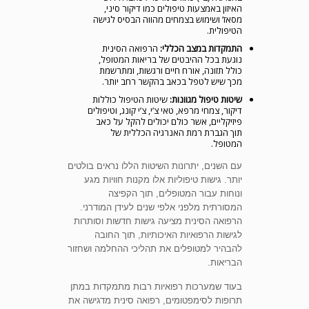
האיזון באמצעות טיפולים כמו דיקור סיני,
מסאז’ ושימוש בצמחים מהווה הבסיס לגישה
הטיפולית.
התמקדות במצב הכללי:
הרפואה הסינית
נוגעת בכל ההיבטים של בריאות המטופל,
כולל תזונה, אורח חיים ורגשות, ומתרשמת
מכך שיש לטפל בכאב בהקשר רחב יותר.
שיטות טיפול מגוונות:
שיטות הטיפול כוללות
דיקור, צמחי מרפא, טאי צ’י, צ’י קונג, וטיפולים
פיזיקליים, אשר כולם יכולים להקל על כאב
תוך הגברת רמת האנרגיה הכללית של
המטופל.
עם השנים, יתרונות השיטות הללו נראים בולטים
יותר. גישות טיפוליות אלו מקנות חוויות מגע
ונוחות עבור המטופלים, תוך הקפיצה
המסורתית מלפני אלפי שנים לעידן המודרני.
הרפואה הסינית מציעה גישות חדשות וסותרות
לגישות הרפואיות האיכותיות, תוך החובה
להבהיר למטופלים את תהליכי ההחלמה ושחזור
הבריאות.
בעוד שמערכות רפואיות רבות מתמקדות במתן
תרופות לסימפטומים, רפואה סינית מדגישה את