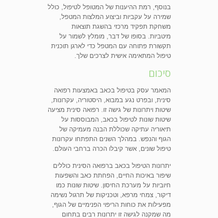
בנוסף, רמת ההיענות של המטופל לטיפול, כולל
שמירה על עקביות וביצוע המלצות המטפל,
משחקת תפקיד מרכזי בהשגת תוצאות
מיטביות. בסופו של דבר, מומלץ לשמור על
תקשורת פתוחה עם המטפל כדי לארגן תוכנית
טיפול המתאימה אישית לצרכים שלך.
סיכום
המאמר עסק בטיפול בכאב באמצעות רפואה
סינית, ובפרט נגע במבוא, היסטוריה, עקרונות,
שיטות ויתרונות של גישה זו. רפואה סינית מציעה
שיטות שונות לטיפול בכאב, המבוססות על
תיאוריה עתיקה שכוללת הבנה מעמיקה של
הגוף והנפש. במהלך השנים התפתחו עקרונות
טיפול שונים, אשר קיבלו הכרה ברחבי העולם.
יתרונות הטיפול בכאב ברפואה הסינית כוללים
שיפור באיכות החיים, הפחתת כאב והשפעות
חיוביות על מערכת החיסון. שיטות שונות כמו
דיקור, צמחי מרפא, וטכניקות של תרגול נשימה
מפעילות את כוחות הריפוי הפנימיים של הגוף,
מה שמקנה לגישה זו יתרונות רבים בתחום