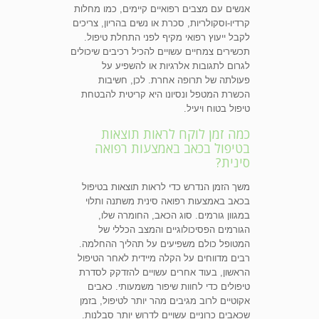
אנשים עם מצבים רפואיים קיימים, כמו מחלות
קרדיו-וסקולריות, סכרת או נשים בהריון, צריכים
לקבל ייעוץ רפואי מקיף לפני התחלת טיפול.
תכשירים צמחיים עשויים להכיל רכיבים שיכולים
לגרום לתגובות אלרגיות או להשפיע על
פעולתה של תרופה אחרת. לכן, חשיבות
הכשרת המטפל ונסיונו היא קריטית להבטחת
טיפול בטוח ויעיל.
כמה זמן לוקח לראות תוצאות
בטיפול בכאב באמצעות רפואה
סינית?
משך הזמן הנדרש כדי לראות תוצאות בטיפול
בכאב באמצעות רפואה סינית משתנה ותלוי
במגוון גורמים. סוג הכאב, החומרה שלו,
הגורמים הפסיכולוגיים והמצב הכללי של
המטופל כולם משפיעים על תהליך ההחלמה.
רבים מדווחים על הקלה מיידית לאחר הטיפול
הראשון, בעוד אחרים עשויים להזדקק לסדרת
טיפולים כדי לחוות שיפור משמעותי. כאבים
אקוטיים לרוב מגיבים מהר יותר לטיפול, בזמן
שכאבים כרוניים עשויים לדרוש יותר סבלנות.