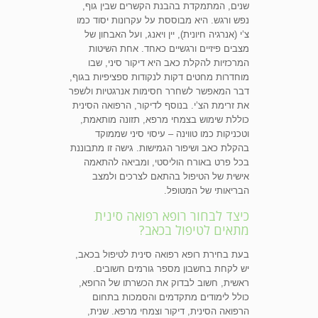
שנים, המתמקדת בהבנת הקשרים שבין גוף,
נפש ורגש. היא מבוססת על עקרונות יסוד כמו
צ’י (אנרגיה חיונית), יין ויאנג, ועל האבחון של
מצבים פיזיים ורגשיים כאחד. אחת השיטות
המרכזיות להקלת כאב היא דיקור סיני, שבו
מוחדרות מחטים דקות לנקודות ספציפיות בגוף,
דבר המאפשר לשחרר חסימות אנרגטיות ולשפר
את זרימת הצ’י. בנוסף לדיקור, הרפואה הסינית
כוללת שימוש בצמחי מרפא, תזונה מותאמת,
וטכניקות כמו טווינה – עיסוי סיני שממוקד
בהקלת כאב ושיפור הגמישות. גישה זו מתבוננת
בכל פרט באורח הוליסטי, ומביאה להתאמה
אישית של הטיפול בהתאם לצרכים ולמצב
הבריאותי של המטופל.
כיצד לבחור רופא רפואה סינית
מתאים לטיפול בכאב?
בעת בחירת רופא רפואה סינית לטיפול בכאב,
יש לקחת בחשבון מספר גורמים חשובים.
ראשית, חשוב לבדוק את הכשרתו של הרופא,
כולל לימודים מתקדמים והסמכות בתחום
הרפואה הסינית, דיקור וצמחי מרפא. שנית,