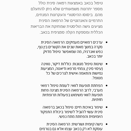
טיפול בכאב באמצעות רפואה סינית כולל
מספר יתרונות משמעותיים שלא ניתן להתעלם
מהם. ביסוסו ההיסטורי והעקרונות המנחים,
התרמיים והאנרגטיים של הרפואה הסינית
מציעים גישה הוליסטית שמחזקת את הבריאות
הכללית ומספקת הקלה ספציפית בכאב.
ערכים רפואיים מעמיקים: הרפואה הסינית
סקרה במשך מאות שנים את הקשרים בין גוף,
נפש ואנרגיה, מה שמאפשר טיפול מדויק
יותר בכאב.
שיטות טיפול מגוונות: כוללות דיקור, טווינה
(עיסוי סיני), צמחי מרפא ודיאטה, המציעות
גמישות והתאמה אישית לצרכים של כל
מטופל.
הפחתת תופעות לוואי: לעומת טיפול רפואי
מערבי, לרוב הרפואה הסינית מציגה פחות
תופעות לוואי משימוש בפעולות תרופתיות
חזיתיות.
שיפור באיכות חיים: טיפול בכאב ברפואה
סינית עשוי להוביל לשיפור ביכולת התפקוד
היומיומית והפחתת מתח נפשי.
גישה קיומית ושורשית: הרפואה הסינית
עוסקת לא רק בכאב עצמו אלא גם בגורמים