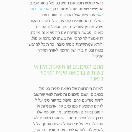
כדאי לחפש רופא עם ניסיון בטיפול בסוג הכאב
הספציפי שאתה סובל ממנו, כגון
כאבי גב
,
כאבי
ראש
או בעיות אצל מפרקים. חוות דעת
והמלצות ממטופלים קודמים יכולות להוות מקור
מידע מהימן לשביעות רצון מטופלים אחרים.
כמו כן, פגישה מקדימה עם הרופא אינה מזיקה;
זה יאפשר לך להבין את גישתו להערכה וטיפול,
ולוודא שמתקיימת כימיה טובה. כך תוכל להרגיש
בטוח ובטוח בידיו של הרופא לאורך תהליך
הטיפול.
מהם הסיכונים או תופעות הלוואי
בשימוש ברפואה סינית לטיפול
בכאב?
למרות היתרונות של רפואה סינית בטיפול
בכאבים, ישנם סיכונים ותופעות לוואי שחשוב
להיות מודעים להם. טיפול בדיקור סיני עלול
לגרום לתופעות כמו כאב קל, אדמומיות או
דימום באזורים המטופלים, אך תופעות אלו
בדרך כלל חולפות מהר. שימוש במחטים לא
סטריליות או על ידי מטפל שאינו מוסמך עלול
להביא לחבלות או לזיהומים חמורים. בנוסף,