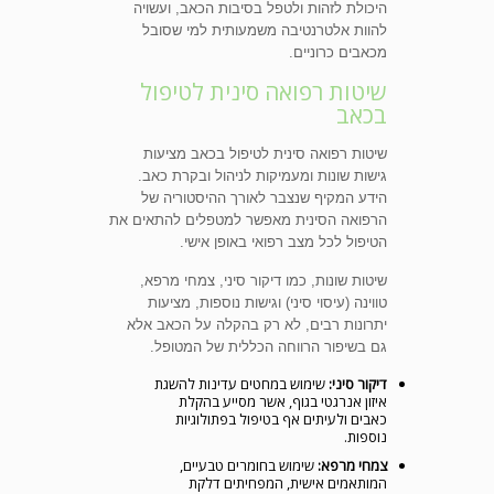
היכולת לזהות ולטפל בסיבות הכאב, ועשויה
להוות אלטרנטיבה משמעותית למי שסובל
מכאבים כרוניים.
שיטות רפואה סינית לטיפול
בכאב
שיטות רפואה סינית לטיפול בכאב מציעות
גישות שונות ומעמיקות לניהול ובקרת כאב.
הידע המקיף שנצבר לאורך ההיסטוריה של
הרפואה הסינית מאפשר למטפלים להתאים את
הטיפול לכל מצב רפואי באופן אישי.
שיטות שונות, כמו דיקור סיני, צמחי מרפא,
טווינה (עיסוי סיני) וגישות נוספות, מציעות
יתרונות רבים, לא רק בהקלה על הכאב אלא
גם בשיפור הרווחה הכללית של המטופל.
דיקור סיני:
שימוש במחטים עדינות להשגת
איזון אנרגטי בגוף, אשר מסייע בהקלת
כאבים ולעיתים אף בטיפול בפתולוגיות
נוספות.
צמחי מרפא:
שימוש בחומרים טבעיים,
המותאמים אישית, המפחיתים דלקת