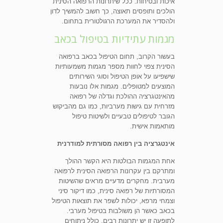
איכות ובטיחות. ככל שיתרונות הרפואה הסינית
הולכים ותופסים תאוצה, כך חשוב להמשיך לדון
ולהסדיר את המערכת הרגולטורית בתחום.
מגמות עתידיות בטיפול בכאב
בעשור הקרוב, תחום הטיפול בכאב ברפואה
הסינית צפוי לחוות מספר מגמות משמעותיות
שישפיעו על אופן הטיפול וסוגי השירותים
המוצעים למטופלים. מגמות אלו נובעות
מהאינטגרציה ההולכת וגדלה של רפואה
מזרחית עם גישות מערביות, כמו גם מהביקוש
הגובר לטיפולים טבעיים ולשיטות טיפול
מותאמות אישית.
אינטגרציה בין רפואה מסורתית למודרנית
אחת המגמות הבולטות היא הקשר ההולך
ומתרקם בין עקרונות הרפואה הסינית לרפואה
מערבית. מחקרים מדעיים מראים שהשיטות
המסורתיות של רפואה סינית, כמו דיקור סיני
וצמחי מרפא, יכולות לשפר את תוצאות הטיפול
בכאב כאשר הן משולבות בטיפול מערבי.
לתופעה זו יש יתרונות רבים, כולל ניתוחים