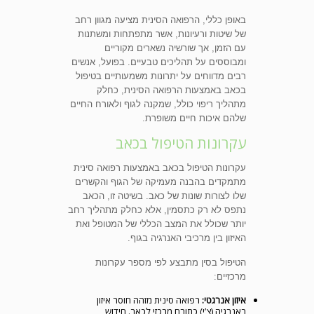
באופן כללי, הרפואה הסינית מציעה מגוון רחב
של שיטות ורעיונות, אשר מתפתחות ומשתנות
עם הזמן, אך שורשיה נשארים מקוריים
ומבוססים על תהליכים טבעיים. בפועל, אנשים
רבים מדווחים על יתרונות משמעותיים בטיפול
בכאב באמצעות הרפואה הסינית, כחלק
מתהליך ריפוי כולל, שמקנה לגוף ולאורח החיים
שלהם איכות חיים משופרת.
עקרונות הטיפול בכאב
עקרונות הטיפול בכאב באמצעות רפואה סינית
מתמקדים בהבנה מעמיקה של הגוף והקשרים
שלו לצורות שונות של כאב. בשיטה זו, הכאב
נתפס לא רק כתסמין, אלא כחלק מתהליך רחב
יותר שכולל את המצב הכללי של המטופל ואת
האיזון בין מרכיבי האנרגיה בגוף.
הטיפול בסין מתבצע לפי מספר עקרונות
מרכזיים:
איזון אנרגטי:
רפואה סינית מזהה חוסר איזון
באנרגיה (צ’י) כתורם מרכזי לכאב. חידוש