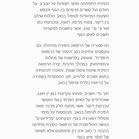
הסינית התפתחה מתוך תצפיות על הטבע, על
האדם ועל קשרים פנימיים בין הגוף והנפש.
השיטות המיועדות לטיפול בכאב כוללות שילוב
בין דיקור, צמחי מרפא, תזונה, וטכניקות כמו
טאי צ’י וצ’י קונג, אשר נחשבות למקורות
חשובים לאיזון הגוף.
ההיסטוריה של הרפואה הסינית מתחילה עם
טקסטים עתיקים כמו “הספר של הרפואה
היסודית”, שעוסק בפרשנות של מחלות
והתפתחותן. במהלך הדורות, יצרה הרפואה
הסינית שיטות טיפול שונות, והוזכרו יתרונותיה
במגוון מצבים קליניים, תוך התמקדות בשמירה
על בריאות כללית וטיפול בכאב.
תוך כדי השנים, פותחו עקרונות כגון יין ויאנג,
שאחראיים על האיזון הפנימי בגוף האנושי.
טכניקות דיקור, אשר מהוות חלק מרכזי פואה
הסינית לטיפול בכאב, מבוססות על מיפוי
מסלולי האנרגיה בגוף, הנקראים “מרידיאנים”.
הגישה ההוליסטית של הרפואה הסינית מחזיקה
בהבנה כי כאב אינו רק סימפטום אלא תוצאה
של חוסר איזון בגוף.