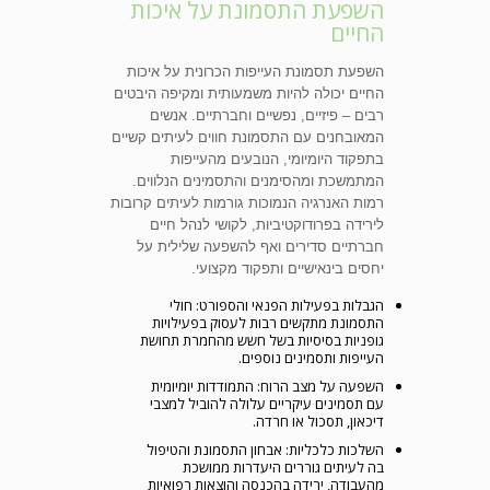
השפעת התסמונת על איכות
החיים
השפעת תסמונת העייפות הכרונית על איכות
החיים יכולה להיות משמעותית ומקיפה היבטים
רבים – פיזיים, נפשיים וחברתיים. אנשים
המאובחנים עם התסמונת חווים לעיתים קשיים
בתפקוד היומיומי, הנובעים מהעייפות
המתמשכת ומהסימנים והתסמינים הנלווים.
רמות האנרגיה הנמוכות גורמות לעיתים קרובות
לירידה בפרודוקטיביות, לקושי לנהל חיים
חברתיים סדירים ואף להשפעה שלילית על
יחסים בינאישיים ותפקוד מקצועי.
הגבלות בפעילות הפנאי והספורט: חולי
התסמונת מתקשים רבות לעסוק בפעילויות
גופניות בסיסיות בשל חשש מהחמרת תחושת
העייפות ותסמינים נוספים.
השפעה על מצב הרוח: התמודדות יומיומית
עם תסמינים עיקריים עלולה להוביל למצבי
דיכאון, תסכול או חרדה.
השלכות כלכליות: אבחון התסמונת והטיפול
בה לעיתים גוררים היעדרות ממושכת
מהעבודה, ירידה בהכנסה והוצאות רפואיות