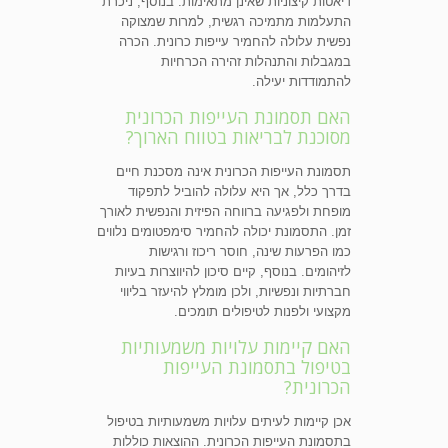
דיאטות קיצוניות שאינן מתאימות. בנוסף, ניכרת
התעלמות מתמיכה רגשית, למרות שמצוקה
נפשית עלולה להחמיר עייפות כרונית. הכרה
במגבלות והתנהלות זהירה הכרחיות
להתמודדות יעילה.
האם תסמונת העייפות הכרונית
מסוכנת לבריאות בטווח הארוך?
תסמונת העייפות הכרונית אינה מסכנת חיים
בדרך כלל, אך היא עלולה להוביל לתפקוד
מופחת ולפגיעה ברווחה הפיזית והנפשית לאורך
זמן. התסמונת יכולה להחמיר סימפטומים נלווים
כמו הפרעות שינה, חוסר ריכוז ורגישות
לזיהומים. בנוסף, קיים סיכון להיווצרות בעיות
חברתיות ונפשיות, ולכן מומלץ להיעזר בליווי
מקצועי ולפנות לטיפולים תומכים.
האם קיימות עלויות משמעותיות
בטיפול בתסמונת העייפות
הכרונית?
אכן קיימות לעיתים עלויות משמעותיות בטיפול
בתסמונת העייפות הכרונית. ההוצאות כוללות