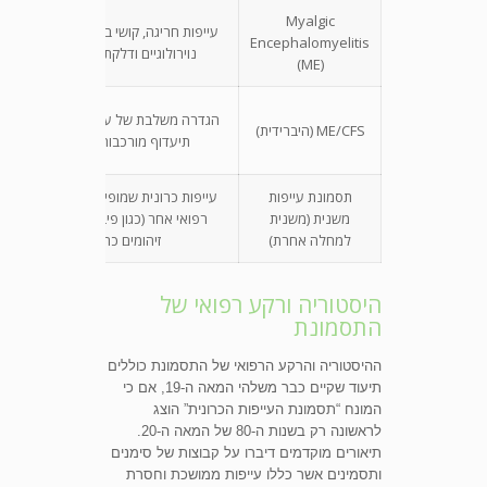
Myalgic
עייפות חריגה, קושי במאמץ, תסמינים
Encephalomyelitis
נוירולוגיים ודלקתיים מודגשים
(ME)
הגדרה משלבת של עייפות קבועה תוך
ME/CFS (היברידית)
תיעדוף מורכבות התסמונת
תסמונת עייפות
עייפות כרונית שמופיעה כחלק ממצב
משנית (משנית
רפואי אחר (כגון פיברומיאלגיה או
למחלה אחרת)
זיהומים כרוניים)
היסטוריה ורקע רפואי של
התסמונת
ההיסטוריה והרקע הרפואי של התסמונת כוללים
תיעוד שקיים כבר משלהי המאה ה-19, אם כי
המונח “תסמונת העייפות הכרונית” הוצג
לראשונה רק בשנות ה-80 של המאה ה-20.
תיאורים מוקדמים דיברו על קבוצות של סימנים
ותסמינים אשר כללו עייפות ממושכת וחסרת