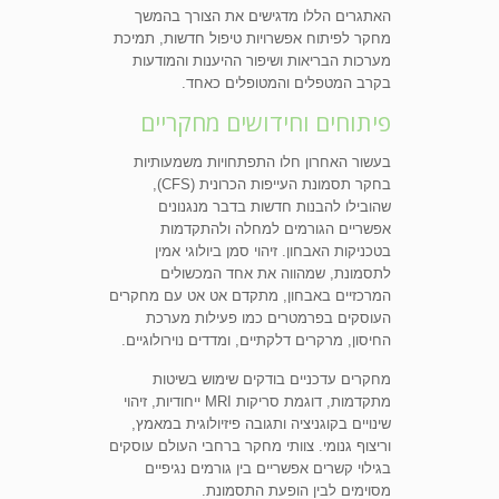
האתגרים הללו מדגישים את הצורך בהמשך
מחקר לפיתוח אפשרויות טיפול חדשות, תמיכת
מערכות הבריאות ושיפור ההיענות והמודעות
בקרב המטפלים והמטופלים כאחד.
פיתוחים וחידושים מחקריים
בעשור האחרון חלו התפתחויות משמעותיות
בחקר תסמונת העייפות הכרונית (CFS),
שהובילו להבנות חדשות בדבר מנגנונים
אפשריים הגורמים למחלה ולהתקדמות
בטכניקות האבחון. זיהוי סמן ביולוגי אמין
לתסמונת, שמהווה את אחד המכשולים
המרכזיים באבחון, מתקדם אט אט עם מחקרים
העוסקים בפרמטרים כמו פעילות מערכת
החיסון, מרקרים דלקתיים, ומדדים נוירולוגיים.
מחקרים עדכניים בודקים שימוש בשיטות
מתקדמות, דוגמת סריקות MRI ייחודיות, זיהוי
שינויים בקוגניציה ותגובה פיזיולוגית במאמץ,
וריצוף גנומי. צוותי מחקר ברחבי העולם עוסקים
בגילוי קשרים אפשריים בין גורמים נגיפיים
מסוימים לבין הופעת התסמונת.