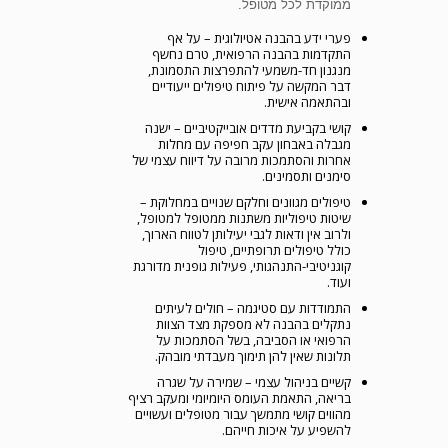
ממוקדת לכל מטופל.
פערי ידע בהבנה אטיולוגית – על אף
התקדמות בהבנה הרפואית, טרם נחשף
מנגנון חד-משמעי להתפרצות התסמונת,
דבר המקשה על פיתוח טיפולים ייעודיים
ובהתאמה אישית.
קושי בקביעת מדדים אובייקטיביים – ישנה
מגבלה באבחון עקב חפיפה עם מחלות
אחרות והסתמכות מרובה על דיווח עצמי של
סימנים ותסמינים.
טיפולים מגוונים וחלקם שנויים במחלוקת –
שיטות טיפוליות משתנות ממטופל למטופל,
ולרוב אין ודאות לגבי יעילותן לטווח הארוך,
כולל טיפולים תרופתיים, טיפול
קוגניטיבי-התנהגותי, פעילות גופנית מדורגת
ועוד.
התמודדות עם סטיגמה – חולים לעיתים
נתקלים בהבנה לא מספקת מצד הצוות
הרפואי או הסביבה, בשל הסתמכות על
תלונות שאין להן תימוך מעבדתי מובהק.
קשיים בניהול עצמי – שמירה על שגרה
בריאה, התאמת העומס היומיומי ומעקב רציף
מהווים קושי מתמשך עבור מטופלים ועשויים
להשפיע על איכות חייהם.