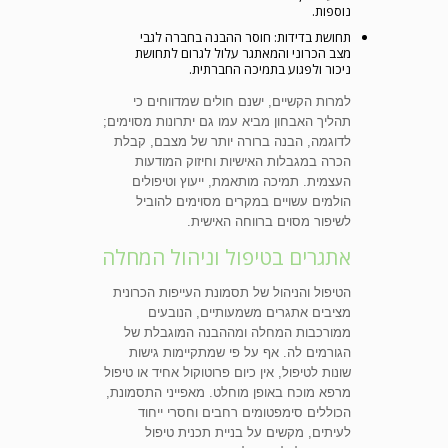
נוספות.
תחושת בדידות: חוסר ההבנה בחברה לגבי
מצב הכרוני והמאתגר עלול לגרום לתחושת
ניכור ולפגוע בתמיכה החברתית.
למרות הקשיים, ישנם חולים שמדווחים כי
תהליך האבחון מביא עמו גם יתרונות מסוימים;
לדוגמה, הבנה ברורה יותר של מצבם, קבלת
הכרה במגבלות האישיות וחיזוק המודעות
העצמית. תמיכה מותאמת, ייעוץ וטיפולים
הולמים עשויים במקרים מסוימים להוביל
לשיפור מסוים ברווחה האישית.
אתגרים בטיפול וניהול המחלה
הטיפול והניהול של תסמונת העייפות הכרונית
מציבים אתגרים משמעותיים, הנובעים
ממורכבות המחלה ומההבנה המוגבלת של
הגורמים לה. אף על פי שמתקיימות גישות
שונות לטיפול, אין כיום פרוטוקול אחיד או טיפול
מרפא מוכח באופן מוחלט. מאפייני התסמונת,
הכוללים סימפטומים רחבים וחסרי ייחוד
לעיתים, מקשים על בניית תכנית טיפול