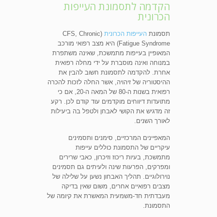
הקדמה לתסמונת העייפות
הכרונית
תסמונת
העייפות הכרונית
(CFS, Chronic
Fatigue Syndrome) היא מצב רפואי מורכב
המאופיין בעייפות מתמשכת, שאינה משתפרת
במנוחה ואינה מוסברת על ידי מחלה רפואית
אחרת. להקדמה לתסמונת חשוב להבין את
ההיסטוריה של זיהויה, אשר החלה לזכות להכרה
רפואית בשנות ה-80 של המאה ה-20, אם כי
מתועדות דיווחים מוקדמים עוד קודם לכן. רקע
זה מדגיש את הקושי לאבחן ולטפל בה ביעילות
לאורך השנים.
המאפיינים המרכזיים, סימנים ותסמינים
עיקריים של התסמונת כוללים עייפות
מתמשכת, בעיות ריכוז וזיכרון, כאבי שרירים
ומפרקים, הפרעות שינה ולעיתים גם תסמינים
נוירולוגיים. תהליך האבחון נשען על שלילה של
מצבים רפואיים אחרים, משום שאין בדיקה
מעבדתית חד-משמעית המאשרת את קיומה של
התסמונת.