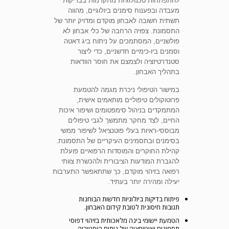
להתפתחות טכנולוגיות מתקדמות בבדיקות
מעבדה ובפענוח סימנים ביולוגיים, מהווה
תשתית חשובה לאבחון מוקדם ומדויק יותר של
התסמונת. צפויה הרחבה של כלי אבחון לא
פולשניים, המסתמכים על ניתוח ביג דאטה
וסמנים ביו-כימיים חדשניים, כדי ליצור
סטנדרטיזציה ולצמצם את חוסר הוודאות
בתהליך האבחון.
במישור הטיפולי ניכרת מגמה להטמעת
פרוטוקולים טיפוליים מותאמים אישית,
המתמקדים בניהול סימפטומים ושיפור איכות
החיים, לצד מחקר מתמשך לגבי טיפולים
מבוססי-ראיות בעלי פוטנציאל לשיפור ממשי
בסימנים ובתסמינים העיקריים של התסמונת.
קהילת החוקרים והמוסדות הרפואיים פועלת
להגברת המודעות הציבורית ולהכשרת צוותי
רפואה בזיהוי מוקדם, כך שתתאפשר התערבות
יעילה ומהירה יותר בעתיד.
פיתוח בדיקות ביולוגיות חדשות הבוחנות
תגובות חיסונית לטובת קידום האבחון.
הטמעת יישומי בינה מלאכותית בזיהוי דפוסי
תסמינים ואוטומציה של ניתוח היסטוריה