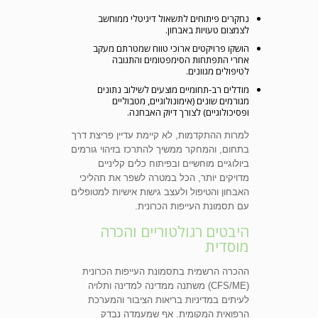
נחקרים פיתוחים לתשאול דיגיטלי ממוחשב
לצמצום טעויות באבחון.
הושקו פרויקטים ארוכי טווח שמטרתם מעקב
אחרי התפתחות הסימפטומים והתגובה
לטיפולים מגוונים.
מודלים רב-תחומיים מוצעים לשילוב נתונים
מגורמים שונים (אימונולוגיים, מטבוליים
ופסיכולוגיים) לצורך דיוק האבחנה.
למרות ההתקדמות, לא קיימת עדיין פריצת דרך
בתחום, והמחקר ממשיך להתרכז בזיהוי גורמים
ביולוגיים מוחשיים ובפיתוח כלים קליניים
מדויקים יותר, הכל במטרה לשפר את תהליכי
האבחון והטיפול ולעצב גישות אישיות למטופלים
עם תסמונת העייפות הכרונית.
היבטים רגולטוריים והכרה
מוסדית
ההכרה הרשמית בתסמונת העייפות הכרונית
(CFS/ME) משתנה ממדינה למדינה ותלויה
לעיתים במדיניות בריאות הציבור והמערכת
הרפואית המקומית. אף שמעמדה נבדק