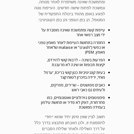
ומתמשכת שאינה משתפרת לאחר מנוחה,
ונמשכת לפחות שישה חודשים. העייפות נוטה
לפגוע באופן מהותי ביכולת התפקודית של
המטופל, הן בפן הגופני והן בפן הקוגניטיבי.
עייפות קשה ומתמשכת שאינה מוסברת על
ידי מצב רפואי אחר
החמרה בתחושת העייפות לאחר מאמץ גופני
או נפשי (“crash” או malaise שלאחר
מאמץ, PEM)
הפרעות בשינה – לרבות קושי להירדם,
יקיצות תכופות או שינה לא מרעננת
בעיות קוגניטיביות כגון קושי בריכוז, ‘ערפל
מוחי’, ירידה בזיכרון לטווח קצר
כאבים מפושטים – שרירים, מפרקים,
ולעיתים גם כאבי ראש
סימפטומים נוירולוגיים ואוטונומיים, כמו
סחרחורת, דופק לא סדיר או תחושת עילפון
בעמידה ממושכת
חשוב לציין שאין סימן יחיד שהוא ייחודי
לתסמונת זו, ולכן האבחון מתבצע בדרך כלל
על דרך השלילה ולאחר שלילת הסברים