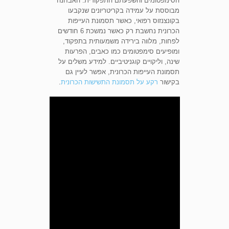
הסימפטומים והשפעתם התפקודית. האבחנה
מבוססת על עמידה בקריטריונים שנקבעו
בקונצנזוס רפואי, כאשר תסמונת העייפות
הכרונית נחשבת רק כאשר נמשכת 6 חודשים
לפחות, מלווה בירידה משמעותית בתפקוד,
ומופיעים סימפטומים כמו כאבים, הפרעות
שינה, וליקויים קוגניטיביים. למידע משלים על
תסמונת העייפות הכרונית, אפשר לעיין גם
בקישור
רקע על תסמונת התשישות הכרונית
.