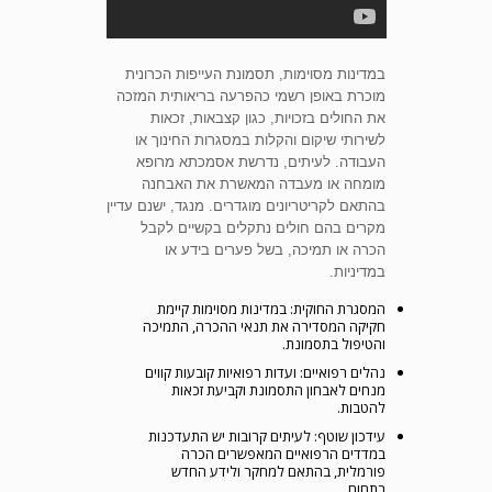
במדינות מסוימות, תסמונת העייפות הכרונית
מוכרת באופן רשמי כהפרעה בריאותית המזכה
את החולים בזכויות, כגון קצבאות, זכאות
לשירותי שיקום והקלות במסגרות החינוך או
העבודה. לעיתים, נדרשת אסמכתא מרופא
מומחה או מעבדה המאשרת את האבחנה
בהתאם לקריטריונים מוגדרים. מנגד, ישנם עדיין
מקרים בהם חולים נתקלים בקשיים לקבל
הכרה או תמיכה, בשל פערים בידע או
במדיניות.
המסגרת החוקית: במדינות מסוימות קיימת
חקיקה המסדירה את תנאי ההכרה, התמיכה
והטיפול בתסמונת.
נהלים רפואיים: ועדות רפואיות קובעות קווים
מנחים לאבחון התסמונת וקביעת זכאות
להטבות.
עידכון שוטף: לעיתים קרובות יש התעדכנות
במדדים הרפואיים המאפשרים הכרה
פורמלית, בהתאם למחקר ולידע החדש
בתחום.