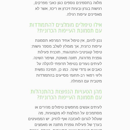
מלווה בתסמינים נוספים כגון כאבי מפרקים,
רגישות בגרון ובעיות זיכרון או ריכוז, אשר לא
מאפיינים עייפות רגילה.
אילו טיפולים מומלצים להתמודדות
עם תסמונת העייפות הכרונית?
נכון להיום, אין טיפול אחיד המרפא תסמונת
עייפות כרונית, אך מומלץ לשלב מספר גישות:
טיפול קוגניטיבי-התנהגותי, תוכנית פעילות
גופנית מדורגת, תזונה מאוזנת, ושיפור השינה.
לעיתים נעזרים בטיפול תרופתי להקלה על
כאבים או נדודי שינה. כמו כן, תמיכה נפשית
וליווי רפואי רב-תחומי מסייעים בהתמודדות
מיטבית עם המחלה.
מהן הטעויות הנפוצות בהתנהלות
עם תסמונת העייפות הכרונית?
לעיתים אנשים מחפשים טיפולים מהירים או
מסתמכים על המלצות לא מקצועיות, מה
שעלול לגרום לאכזבה ואף להזיק. יש הממעיטים
בערך של פעילות גופנית מתונה או מאמצים