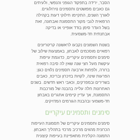
הסבר, ירידה בתפקוד הגופני והנפשי, ולעיתים
גם כאבים מפושטים ותסמינים נוירולוגיים.
לאורך השנים, התקיימו חילוקי דעות בקהילה
הרפואית לגבי מקור התסמונת ואבחונה, זאת
בשל העדר סימן בודד אופייני או בדיקה
אבחנתית חד-משמעית.
בשנות השמונים נקבעו לראשונה קריטריונים
רפואיים מוסכמים לאבחון, באמצעות שילוב של
סימנים ותסמינים עיקריים, כדוגמת עייפות
עיקשת מעל חצי שנה שאין לה סיבה רפואית
ברורה, ולפחות ארבעה תסמינים נלווים כגון:
הפרעות שינה, לקויות בזיכרון ובריכוז, כאבים
בשרירים ובמפרקים, וכאבי ראש חדשים. בשנים
האחרונות חלה עלייה בהבנה של מורכבות
התסמונת, אך עדיין קיימים אתגרים באבחון
חד-משמעי ובהבנת הגורמים המדויקים.
סימנים ותסמינים עיקריים
סימנים ותסמינים עיקריים של תסמונת העייפות
הכרונית מהווים מרכיב מרכזי בתהליך האבחון.
התמונה הקלינית מתאפיינת בעייפות קיצונית