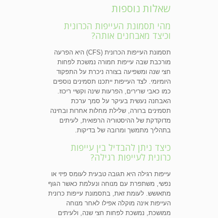
שאלות נוספות
מהי תסמונת העייפות הכרונית
וכיצד מאבחנים אותה?
תסמונת העייפות הכרונית (CFS) היא הפרעה
מורכבת שבה עייפות חמורה נמשכת לפחות
חצי שנה ומשפיעה בצורה ניכרת על התפקוד
היומיומי. לצד העייפות ייתכנו תסמינים נוספים
כמו כאבי שרירים, הפרעות שינה וקשיי ריכוז.
האבחנה נעשית בעיקר על סמך ערכת
תסמינים ברורה, שלילת מחלות אחרות ובחינה
מדוקדקת של ההיסטוריה הרפואית, לעיתים
בתהליך מתמשך ומרובה של בדיקות.
כיצד ניתן להבדיל בין עייפות
כרונית לעייפות רגילה?
עייפות רגילה היא תגובה טבעית לעומס פיזי או
נפשי, משתפרת עם מנוחה ונעלמת כאשר הגוף
מתאושש. לעומת זאת, בתסמונת עייפות כרונית
העייפות אינה מוקלה אפילו לאחר מנוחה
ממושכת, נמשכת לפחות חצי שנה, ולעיתים