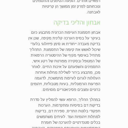
רפואיים אחרים. הופעת הסימנים והתסמינים
ונוכחותם לפרק זמן ממושך הן קריטיות
לאבחנה.
אבחון והליכי בדיקה
אבחון תסמונת העייפות הכרונית מתבצע כיום
בעיקר על בסיס הערכה קלינית מקיפה, שכן אין
בדיקת מעבדה ייחודית או סימן פיזיולוגי בלעדי
שיכול לאשש את קיומה של התסמונת. התהליך
מתחיל באיסוף מקיף של ההיסטוריה הרפואית
של המטופל ובסקירה מפורטת של רקע אישי,
התסמינים והשפעתם על איכות החיים. לאחר
מכן, מתבצע בירור לשלילת מחלות אחרות
העלולות לגרום לעייפות מתמשכת, לדוגמה
הפרעות הורמונליות, בעיות מטבוליות, זיהומים
כרוניים ומצבים פסיכיאטריים מסוימים.
במהלך ההליך, הרופא עשוי להמליץ על סדרת
בדיקות דם בסיסיות ומתקדמות, הערכות
תפקודי בלוטת התריס, ספירת דם, בדיקות
למחלות זיהומיות ועוד. לעיתים משתמשים
בכלים סטנדרטיים להערכה של חומרת