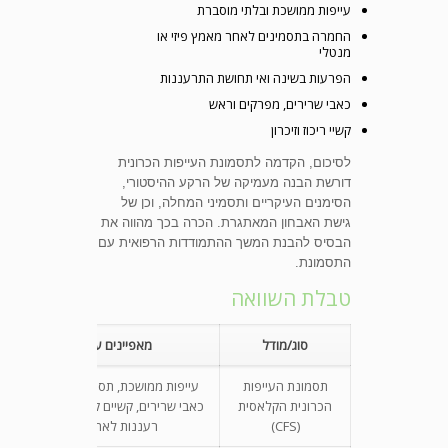
עייפות ממושכת ובלתי מוסברת
החמרה בתסמינים לאחר מאמץ פיזי או
מנטלי
הפרעות בשינה ואי תחושת התרעננות
כאבי שרירים, מפרקים וראש
קשיי ריכוז וזיכרון
לסיכום, הקדמה לתסמונת העייפות הכרונית
דורשת הבנה מעמיקה של הרקע ההיסטורי,
הסימנים העיקריים ותסמיני המחלה, וכן של
גישת האבחון המאתגרת. הכרה בכך מהווה את
הבסיס להבנת המשך ההתמודדות הרפואית עם
התסמונת.
טבלת השוואה
סוג/מודל
מאפיינים עיקריים
תסמונת העייפות
עייפות ממושכת, תסמינים נלווים כמו
הכרונית הקלאסית
כאבי שרירים, קשיים קוגניטיביים וחוסר
(CFS)
רעננות לאחר שינה