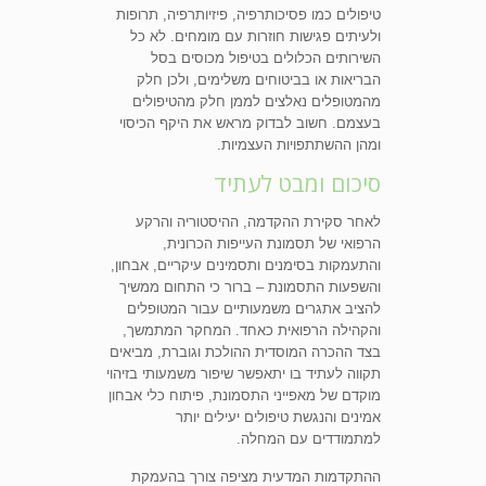
טיפולים כמו פסיכותרפיה, פיזיותרפיה, תרופות
ולעיתים פגישות חוזרות עם מומחים. לא כל
השירותים הכלולים בטיפול מכוסים בסל
הבריאות או בביטוחים משלימים, ולכן חלק
מהמטופלים נאלצים לממן חלק מהטיפולים
בעצמם. חשוב לבדוק מראש את היקף הכיסוי
ומהן ההשתתפויות העצמיות.
סיכום ומבט לעתיד
לאחר סקירת ההקדמה, ההיסטוריה והרקע
הרפואי של תסמונת העייפות הכרונית,
והתעמקות בסימנים ותסמינים עיקריים, אבחון,
והשפעות התסמונת – ברור כי התחום ממשיך
להציב אתגרים משמעותיים עבור המטופלים
והקהילה הרפואית כאחד. המחקר המתמשך,
בצד ההכרה המוסדית ההולכת וגוברת, מביאים
תקווה לעתיד בו יתאפשר שיפור משמעותי בזיהוי
מוקדם של מאפייני התסמונת, פיתוח כלי אבחון
אמינים והנגשת טיפולים יעילים יותר
למתמודדים עם המחלה.
ההתקדמות המדעית מציפה צורך בהעמקת